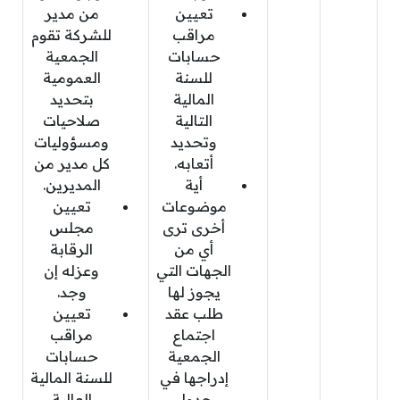
تعيين
من مدير
مراقب
للشركة تقوم
حسابات
الجمعية
للسنة
العمومية
المالية
بتحديد
التالية
صلاحيات
وتحديد
ومسؤوليات
أتعابه.
كل مدير من
أية
المديرين.
موضوعات
تعيين
أخرى ترى
مجلس
أي من
الرقابة
الجهات التي
وعزله إن
يجوز لها
وجد.
طلب عقد
تعيين
اجتماع
مراقب
الجمعية
حسابات
إدراجها في
للسنة المالية
جدول
العالية