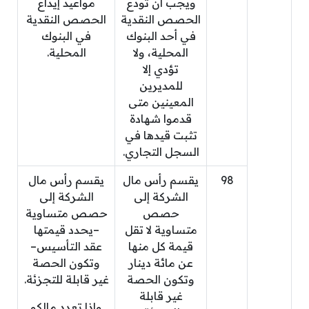
ويجب أن تودع
مواعيد إيداع
الحصص النقدية
الحصص النقدية
في أحد البنوك
في البنوك
المحلية، ولا
المحلية.
تؤدي إلا
للمديرين
المعينين متى
قدموا شهادة
تثبت قيدها في
السجل التجاري.
98
يقسم رأس مال
يقسم رأس مال
الشركة إلى
الشركة إلى
حصص
حصص متساوية
متساوية لا تقل
–يحدد قيمتها
قيمة كل منها
عقد التأسيس–
عن مائة دينار
وتكون الحصة
وتكون الحصة
غير قابلة للتجزئة.
غير قابلة
وإذا تعدد مالكو