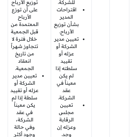
للشركة.
توزيع الأرباح
اقتراحات
على أن توزع
المدير
الأرباح
بشأن توزيع
المعتمدة من
الأرباح.
قبل الجمعية
تعيين مدير
خلال فترة لا
الشركة أو
تتجاوز شهراً
عزله أو
من تاريخ
تقييد
انعقاد
سلطته إذا
الجمعية.
لم يكن
تعيين مدير
معيناً في
الشركة أو
عقد
عزله أو تقييد
الشركة.
سلطة إذا لم
تعيين
يكن معيناً
مجلس
في عقد
الرقابة
الشركة،
وعزله إن
وفي حالة
وجد.
وجود أكثر