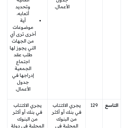
الأعمال.
وتحديد
أتعابه.
أية
موضوعات
أخرى ترى أي
من الجهات
التي يجوز لها
طلب عقد
اجتماع
الجمعية
إدراجها في
جدول
الأعمال.
التاسع
129
يجري الاكتتاب
يجري الاكتتاب
في بنك أو أكثر
في بنك أو أكثر
من البنوك
من البنوك
المحلية في
المحلية في دولة