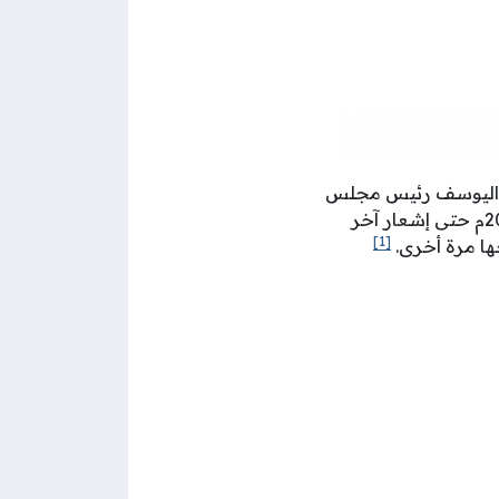
مد اليوسف رئيس مجلس
الإدارة والمدير العام للهيئة العامة لشؤون الزراعة والثروة السمكية عن إغلاقها في العام 2020م حتى إشعار آخر
[1]
حها مرة أخرى.