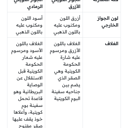
الأزرق
الرمادي
لون الجواز
أزرق اللون
أسود اللون
الخارجي
ومكتوب عليه
ومكتوب عليه
باللون الذهبي
باللون الذهبي
الغلاف
الغلاف باللون
الغلاف باللون
الأزرق ومرسوم
الأسود ومرسوم
عليه شارة
عليه شعار
الحكومة
الحكومة
الكويتية وهي
الكويتية قبل
الصقر الذي
الاستقلال عن
يضم بين
الوصاية
جناحيه سفينة
البريطانية وهو
البوم الكويتية
قاعدة تحمل
سفينة بوم
كويتية، وأعلاها
خوذ يقف عليها
صقر مفتوح