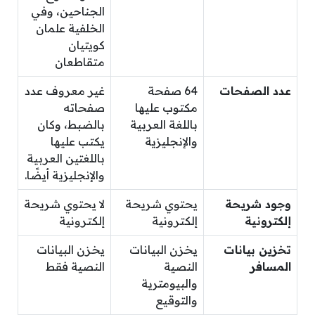
الجناحين، وفي
الخلفية علمان
كويتيان
متقاطعان
عدد الصفحات
64 صفحة
غير معروف عدد
مكتوب عليها
صفحاته
باللغة العربية
بالضبط، وكان
والإنجليزية
يكتب عليها
باللغتين العربية
والإنجليزية أيضًا.
وجود شريحة
يحتوي شريحة
لا يحتوي شريحة
إلكترونية
إلكترونية
إلكترونية
تخزين بيانات
يخزن البيانات
يخزن البيانات
المسافر
النصية
النصية فقط
والبيومترية
والتوقيع