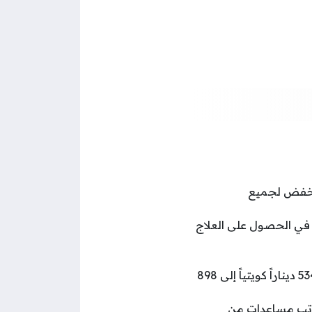
ية أساسية بسعر منخفض لجميع
 في الحصول على العلاج
دعم المشاريع الصغيرة للشباب وبحسب حجم المشروع يُودَع مبلغاً نقدياً يتراوح من 534 ديناراً كويتياً إلى 898
راتب مساعدات من