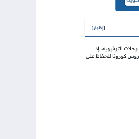
[
إظهار
]
رحلات الترفيهية، إذ
حديقة أبوابها في العام 2020م بعد تفشي فايروس كورونا للحفاظ على