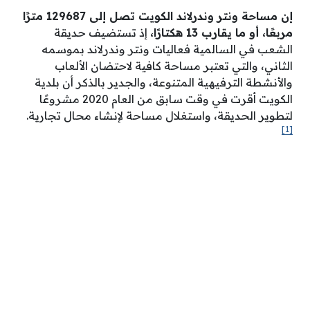
إن مساحة ونتر وندرلاند الكويت تصل إلى 129687 مترًا
مربعًا، أو ما يقارب 13 هكتارًا،
إذ تستضيف حديقة
الشعب في السالمية فعاليات ونتر وندرلاند بموسمه
الثاني، والتي تعتبر مساحة كافية لاحتضان الألعاب
والأنشطة الترفيهية المتنوعة، والجدير بالذكر أن بلدية
الكويت أقرت في وقت سابق من العام 2020 مشروعًا
لتطوير الحديقة، واستغلال مساحة لإنشاء محال تجارية.
[1]