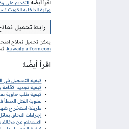
اقرأ أيضًا:
التقديم على وظ
وزارة الداخلية الكويت ت
رابط تحميل نماذج
يمكن تحميل نماذج امتحان
kuwaitplatform.com
، ثم
اقرأ أيضًا:
كيفية التسجيل في البعث
كيفية تجديد الاقامة وزا
كيفية طلب حاوية نفايات
عقوبة القتل الخطأ في 
طريقة استخراج شهادة ل
إجراءات التحاق بعائل ا
الاستعلام عن مخالفات ا
كيفية الحصول على إذن 