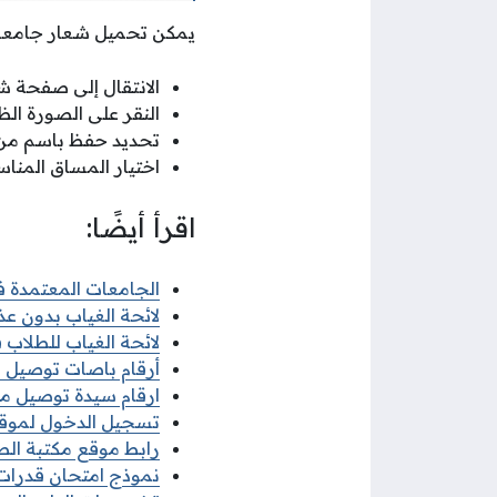
يمكن تحميل شعار جامعة الكويت png بجودة عالية عبر اتب
الانتقال إلى صفحة ش
النقر على الصورة الظا
تحديد حفظ باسم من ا
اختيار المساق المنا
اقرأ أيضًا:
الجامعات المعتمدة في
لائحة الغياب بدون عذر
لائحة الغياب للطلاب في
أرقام باصات توصيل مد
ارقام سيدة توصيل مدا
تسجيل الدخول لموقع
رابط موقع مكتبة الطالب 
نموذج امتحان قدرات ج