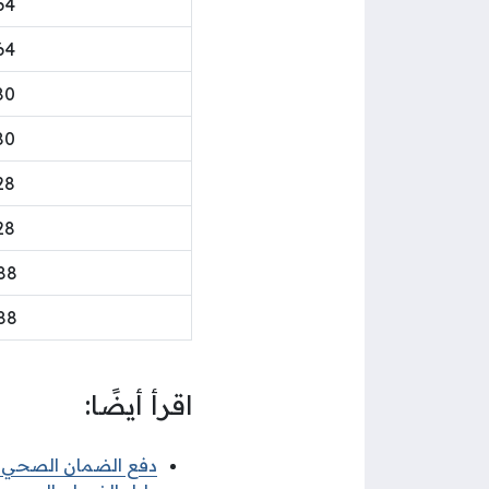
64
64
80
80
28
28
88
88
اقرأ أيضًا:
دفع الضمان الصحي الكو