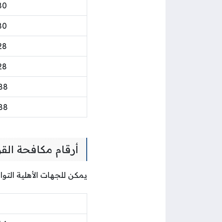
80
80
28
28
88
88
أرقام مكافحة الق
يمكن للجهات الأهلية التوا