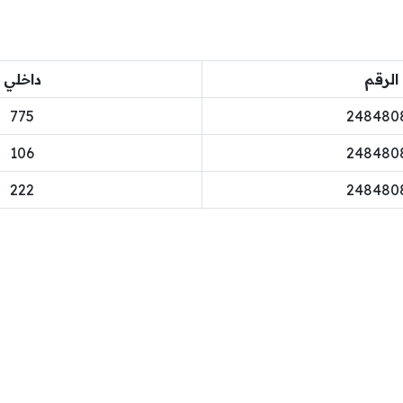
الرقم
داخلي
775
248480
106
248480
222
248480