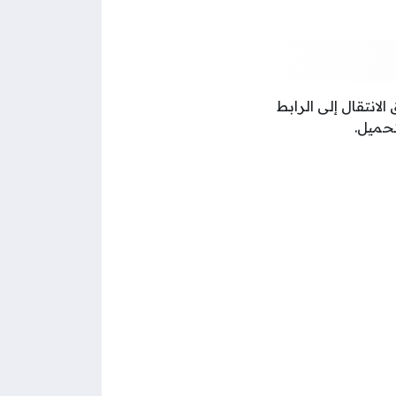
بوزارة التجارة والصناعة الكويتية بصيغة pdf عن طريق الانتقال إلى الرابط
حميل.