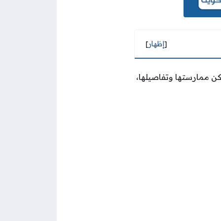
[
إظهار
]
كن ممارستها وتفاصيلها،