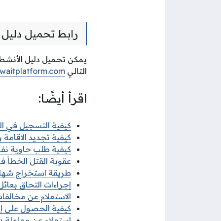
رابط تحميل دليل ا
التالي
waitplatform.com
اقرأ أيضًا:
كيفية التسجيل في البعث
كيفية تجديد الاقامة وزا
كيفية طلب حاوية نفايات
عقوبة القتل الخطأ في 
طريقة استخراج شهادة ل
إجراءات التحاق بعائل ا
الاستعلام عن مخالفات ا
كيفية الحصول على إذن 
استعلام عن معاملة ديو