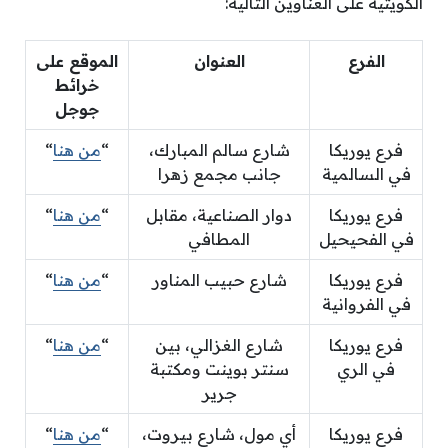
الكويتية على العناوين التالية:
الفرع
العنوان
الموقع على
خرائط
جوجل
فرع يوريكا
شارع سالم المبارك،
“
من هنا
“
في السالمية
جانب مجمع زهرا
فرع يوريكا
دوار الصناعية، مقابل
“
من هنا
“
في الفحيحيل
المطافي
فرع يوريكا
شارع حبيب المناور
“
من هنا
“
في الفروانية
فرع يوريكا
شارع الغزالي، بين
“
من هنا
“
في الري
سنتر بوينت ومكتبة
جرير
فرع يوريكا
أي مول، شارع بيروت،
“
من هنا
“