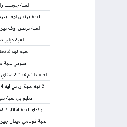
لعبة جوست رانر 2 من 505 جيمز لبلايس
لعبة برنس اوف بيرشي
لعبة برنس اوف بيرشي
لعبة دبليو دبليو
لعبة كود فانجار
سوني لعبة سب
لعبة داينج لايت 2 ستاي هيومان إصدار ستاندرد جهاز بلايستيشن 4
2 كيه لعبة ان بي ايه 24 إصدار كوبي براينت لجهاز بلايستيشن 5
دبليو بي لعبة مورتال كومبا
بانداي لعبة أفاتار ذا
لعبة كونامي ميتال جير