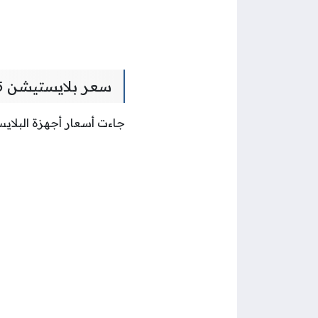
سعر بلايستيشن 5 في الكويت يوريكا
جاءت أسعار أجهزة البلايستيشن 5 في يوريكا الكويت على