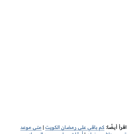
اقرأ أيضًا:
كم باقي على رمضان الكويت
|
متى موعد