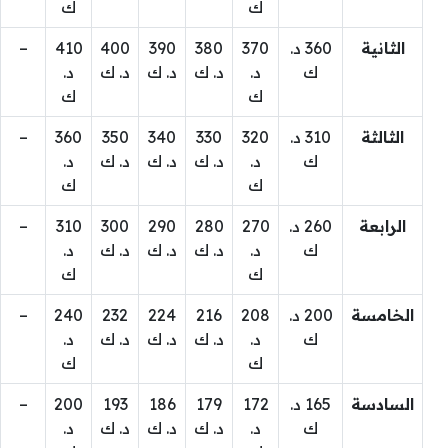
ك
ك
الثانية
360 د.
370
380
390
400
410
–
ك
د.
د. ك
د. ك
د. ك
د.
ك
ك
الثالثة
310 د.
320
330
340
350
360
–
ك
د.
د. ك
د. ك
د. ك
د.
ك
ك
الرابعة
260 د.
270
280
290
300
310
–
ك
د.
د. ك
د. ك
د. ك
د.
ك
ك
الخامسة
200 د.
208
216
224
232
240
–
ك
د.
د. ك
د. ك
د. ك
د.
ك
ك
السادسة
165 د.
172
179
186
193
200
–
ك
د.
د. ك
د. ك
د. ك
د.