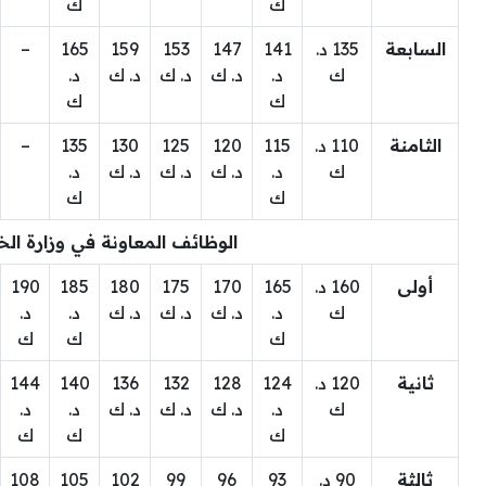
ك
ك
السابعة
135 د.
141
147
153
159
165
–
ك
د.
د. ك
د. ك
د. ك
د.
ك
ك
الثامنة
110 د.
115
120
125
130
135
–
ك
د.
د. ك
د. ك
د. ك
د.
ك
ك
الوظائف المعاونة في وزارة الخ
أولى
160 د.
165
170
175
180
185
190
ك
د.
د. ك
د. ك
د. ك
د.
د.
ك
ك
ك
ثانية
120 د.
124
128
132
136
140
144
ك
د.
د. ك
د. ك
د. ك
د.
د.
ك
ك
ك
ثالثة
90 د.
93
96
99
102
105
108