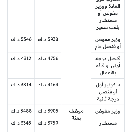
العادة ووزير
مفوض أو
مستشار
بلقب سفير
وزير مفوض
5938 د. ك
5346 د. ك
أو قنصل عام
قنصل درجة
4756 د. ك
4312 د. ك
أولى أو قائم
بالأعمال
سكرتير أول
4164 د. ك
3814 د. ك
أو قنصل
درجة ثانية
وزير مفوض
موظف
3905 د. ك
3488 د. ك
بعثة
مستشار
3759 د. ك
3345 د. ك