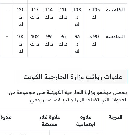
الخامسة
105 د.
108
111
114
117
120
–
ك
د.
د. ك
د. ك
د. ك
د.
ك
ك
السادسة
90 د.
93
96
99
102
105
–
ك
د.
د. ك
د. ك
د. ك
د.
ك
ك
علاوات رواتب وزارة الخارجية الكويت
يحصل موظفو وزارة الخارجية الكويتية على مجموعة من
العلاوات التي تضاف إلى الراتب الأساسي، وهي:
الدرجة
علاوة
علاوة غلاء
علاوة 
اجتماعية
معيشة