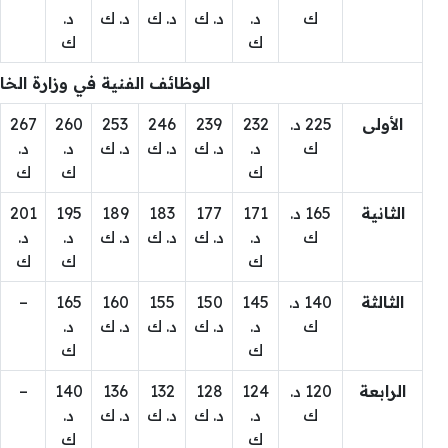
ك
د.
د. ك
د. ك
د. ك
د.
ك
ك
الوظائف الفنية في وزارة الخا
الأولى
225 د.
232
239
246
253
260
267
ك
د.
د. ك
د. ك
د. ك
د.
د.
ك
ك
ك
الثانية
165 د.
171
177
183
189
195
201
ك
د.
د. ك
د. ك
د. ك
د.
د.
ك
ك
ك
الثالثة
140 د.
145
150
155
160
165
–
ك
د.
د. ك
د. ك
د. ك
د.
ك
ك
الرابعة
120 د.
124
128
132
136
140
–
ك
د.
د. ك
د. ك
د. ك
د.
ك
ك