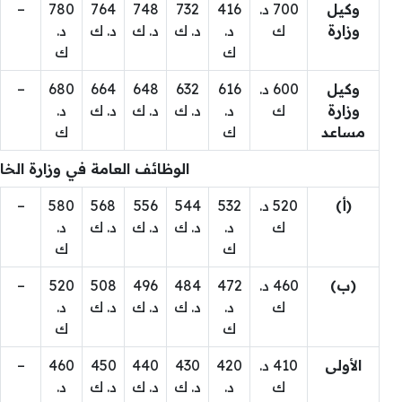
وكيل
700 د.
416
732
748
764
780
–
وزارة
ك
د.
د. ك
د. ك
د. ك
د.
ك
ك
وكيل
600 د.
616
632
648
664
680
–
وزارة
ك
د.
د. ك
د. ك
د. ك
د.
مساعد
ك
ك
الوظائف العامة في وزارة الخا
(أ)
520 د.
532
544
556
568
580
–
ك
د.
د. ك
د. ك
د. ك
د.
ك
ك
(ب)
460 د.
472
484
496
508
520
–
ك
د.
د. ك
د. ك
د. ك
د.
ك
ك
الأولى
410 د.
420
430
440
450
460
–
ك
د.
د. ك
د. ك
د. ك
د.