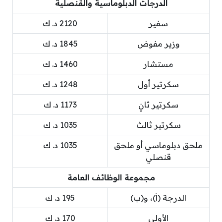
الدرجات الدبلوماسية والقنصلية
سفير
2120 د. ك
وزير مفوض
1845 د. ك
مستشار
1460 د. ك
سكرتير أول
1248 د. ك
سكرتير ثانٍ
1173 د. ك
سكرتير ثالث
1035 د. ك
ملحق دبلوماسي أو ملحق
1035 د. ك
قنصلي
مجموعة الوظائف العامة
الدرجة (أ)، و(ب)
195 د. ك
الأولى
170 د. ك