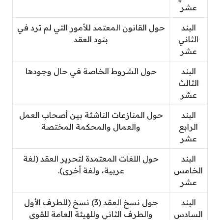
عشر
البند
حول القانون المعتمد للأمور التي لم ترد في
الثاني
بنود العقد
عشر
البند
حول الشروط الخاصة في حال وجودها
الثالث
عشر
البند
حول المنازعات الناشئة بين أصحاب العمل
الرابع
والعمال والمحكمة المختصة
عشر
البند
حول اللغات المعتمدة لتحرير العقد (لغة
الخامس
عربية، ولغة أخرى).
عشر
البند
حول نسخ العقد (3) نسخ (للطرف الأول
السادس
والطرف الثاني وللهيئة العامة للقوى