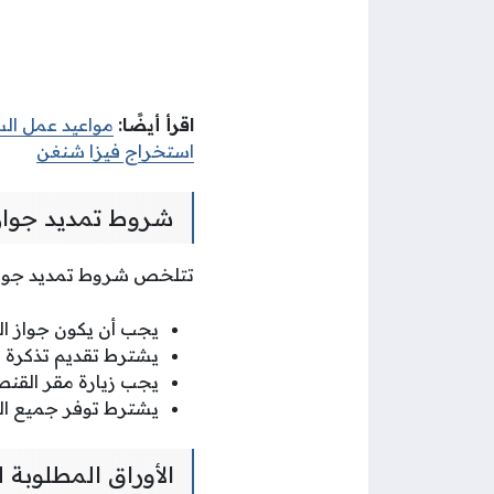
اقرأ أيضًا:
مواعيد عمل السف
استخراج فيزا شنغن
شروط تمديد جواز
تتلخص شروط تمديد جواز 
يجب أن يكون جواز ال
يشترط تقديم تذكرة س
يجب زيارة مقر القنص
يشترط توفر جميع الم
الأوراق المطلوبة