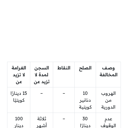
وصف
الصلح
النقاط
السجن
الغرامة
المخالفة
لمدة لا
لا تزيد
تزيد عن
عن
الهروب
10
–
–
15 دينارًا
من
دنانير
كويتيًا
الدورية
كويتية
عدم
30
–
ثلاثة
100
الوقوف
دينارًا
أشهر
دينار