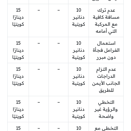
عدم ترك
10
–
–
15
مسافة كافية
دنانير
دينارًا
مع المركبة
كويتية
كويتيًا
التي أمامه
استعمال
10
–
–
15
الفرامل فجأة
دنانير
دينارًا
دون مبرر
كويتية
كويتيًا
عدم التزام
10
–
–
15
الدراجات
دنانير
دينارًا
الجانب الأيمن
كويتية
كويتيًا
للطريق
التخطي
10
–
–
15
والرؤية غير
دنانير
دينارًا
واضحة
كويتية
كويتيًا
التخطي مع
10
–
–
15