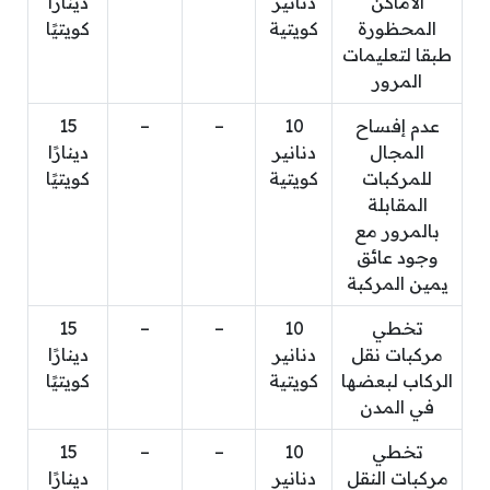
الأماكن
دنانير
دينارًا
المحظورة
كويتية
كويتيًا
طبقا لتعليمات
المرور
عدم إفساح
10
–
–
15
المجال
دنانير
دينارًا
للمركبات
كويتية
كويتيًا
المقابلة
بالمرور مع
وجود عائق
يمين المركبة
تخطي
10
–
–
15
مركبات نقل
دنانير
دينارًا
الركاب لبعضها
كويتية
كويتيًا
في المدن
تخطي
10
–
–
15
مركبات النقل
دنانير
دينارًا