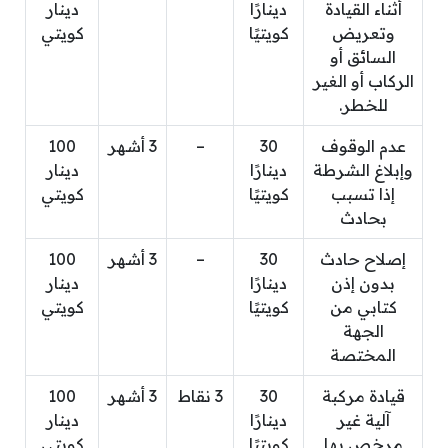
أثناء القيادة
دينارًا
دينار
وتعريض
كويتيًا
كويتي
السائق أو
الركاب أو الغير
للخطر.
عدم الوقوف
30
–
3 أشهر
100
وإبلاغ الشرطة
دينارًا
دينار
إذا تسبب
كويتيًا
كويتي
بحادث
إصلاح حادث
30
–
3 أشهر
100
بدون إذن
دينارًا
دينار
كتابي من
كويتيًا
كويتي
الجهة
المختصة
قيادة مركبة
30
3 نقاط
3 أشهر
100
آلية غير
دينارًا
دينار
مرخص بها
كويتيًا
كويتي