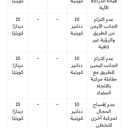
قيادة الدراجة
كويتية
كويتيًا
الآلية
عدم التزام
10
–
–
15
الجانب الأيمن
دنانير
دينارًا
من الطريق
كويتية
كويتيًا
والرؤية غير
كافية
عدم التزام
10
–
–
15
الجانب اليمين
دنانير
دينارًا
للطريق مع
كويتية
كويتيًا
مقابلة مركبة
بالاتجاه
المضاد
عدم إفساح
10
–
–
15
المجال
دنانير
دينارًا
لمركبة أخرى
كويتية
كويتيًا
للتخطي