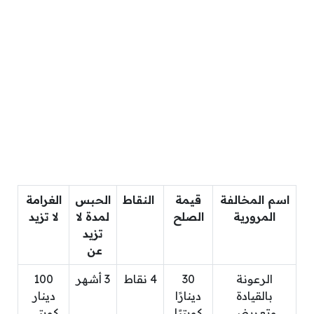
اسم المخالفة
قيمة
النقاط
الحبس
الغرامة
المرورية
الصلح
لمدة لا
لا تزيد
تزيد
عن
الرعونة
30
4 نقاط
3 أشهر
100
بالقيادة
دينارًا
دينار
وتعريض
كويتيًا
كويتي