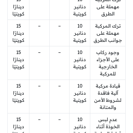
مهملة على
دنانير
دينارًا
الطرق
كويتية
كويتيًا
ترك المركبة
10
–
–
15
مهملة على
دنانير
دينارًا
جوانب الطرق
كويتية
كويتيًا
وجود ركاب
10
–
–
15
على الأجزاء
دنانير
دينارًا
الخارجية
كويتية
كويتيًا
للمركبة
قيادة مركبة
10
–
–
15
آلية فاقدة
دنانير
دينارًا
لشروط الأمن
كويتية
كويتيًا
والمتانة
عدم لبس
10
–
–
15
الخوذة أثناء
دنانير
دينارًا