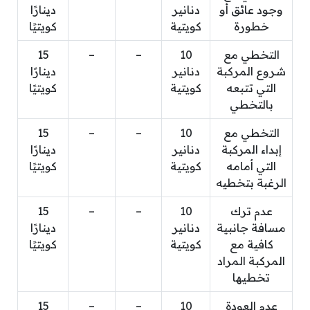
وجود عائق أو
دنانير
دينارًا
خطورة
كويتية
كويتيًا
التخطي مع
10
–
–
15
شروع المركبة
دنانير
دينارًا
التي تتبعه
كويتية
كويتيًا
بالتخطي
التخطي مع
10
–
–
15
إبداء المركبة
دنانير
دينارًا
التي أمامه
كويتية
كويتيًا
الرغبة بتخطيه
عدم ترك
10
–
–
15
مسافة جانبية
دنانير
دينارًا
كافية مع
كويتية
كويتيًا
المركبة المراد
تخطيها
عدم العودة
10
–
–
15