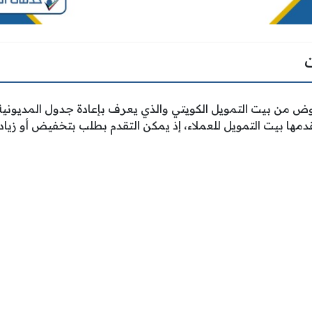
وض من بيت التمويل الكويتي والذي يعرف بإعادة جدول المديون
دمها بيت التمويل للعملاء، إذ يمكن التقدم بطلب بتخفيض أو زيا