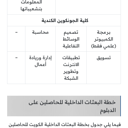
المعلومات
بتشعيباتها
كلية الجونكوين الكندية
برمجة
تصميم
محاسبة
–
الكمبيوتر
الوسائط
(علمي فقط)
التفاعلية
تسويق
تطبيقات
إدارة وريادة
–
الانترنت
أعمال
وتطوير
الشبكة
خطة البعثات الداخلية للحاصلين على
الدبلوم
فيما يلي جدول بخطة البعثات الداخلية الكويت للحاصلين