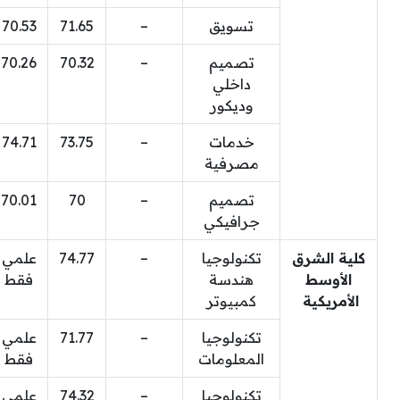
تسويق
–
71.65
70.53
تصميم
–
70.32
70.26
داخلي
وديكور
خدمات
–
73.75
74.71
مصرفية
تصميم
–
70
70.01
جرافيكي
كلية الشرق
تكنولوجيا
–
74.77
علمي
الأوسط
هندسة
فقط
الأمريكية
كمبيوتر
تكنولوجيا
–
71.77
علمي
المعلومات
فقط
تكنولوجيا
–
74.32
علمي