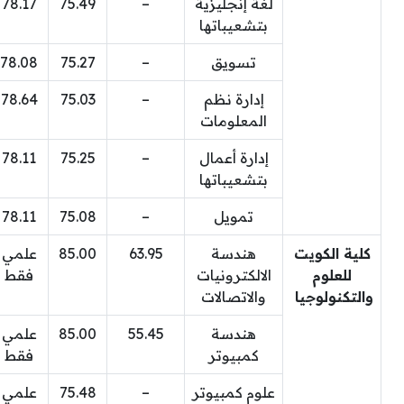
لغة إنجليزية
–
75.49
78.17
بتشعيباتها
تسويق
–
75.27
78.08
إدارة نظم
–
75.03
78.64
المعلومات
إدارة أعمال
–
75.25
78.11
بتشعيباتها
تمويل
–
75.08
78.11
كلية الكويت
هندسة
63.95
85.00
علمي
للعلوم
الالكترونيات
فقط
والتكنولوجيا
والاتصالات
هندسة
55.45
85.00
علمي
كمبيوتر
فقط
علوم كمبيوتر
–
75.48
علمي