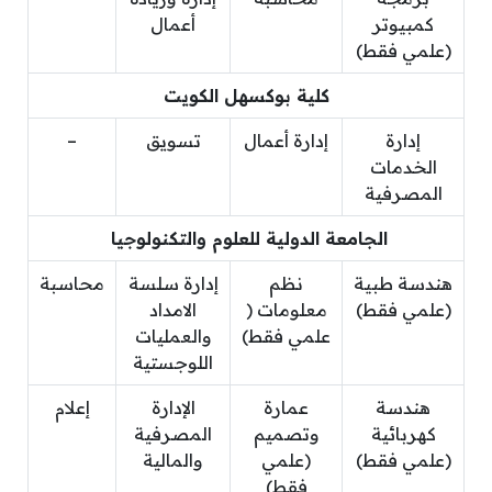
كمبيوتر
أعمال
(علمي فقط)
كلية بوكسهل الكويت
إدارة
إدارة أعمال
تسويق
–
الخدمات
المصرفية
الجامعة الدولية للعلوم والتكنولوجيا
هندسة طبية
نظم
إدارة سلسة
محاسبة
(علمي فقط)
معلومات (
الامداد
علمي فقط)
والعمليات
اللوجستية
هندسة
عمارة
الإدارة
إعلام
كهربائية
وتصميم
المصرفية
(علمي فقط)
(علمي
والمالية
فقط)