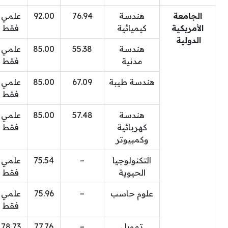
الجامعة
هندسة
76.94
92.00
علمي
الأمريكية
كيميائية
فقط
الدولية
هندسة
55.38
85.00
علمي
مدنية
فقط
هندسة طيبة
67.09
85.00
علمي
فقط
هندسة
57.48
85.00
علمي
كهربائية
فقط
وكمبيوتر
التكنولوجيا
–
75.54
علمي
الحيوية
فقط
علوم حاسب
–
75.96
علمي
فقط
تمويل
–
77.76
78.73