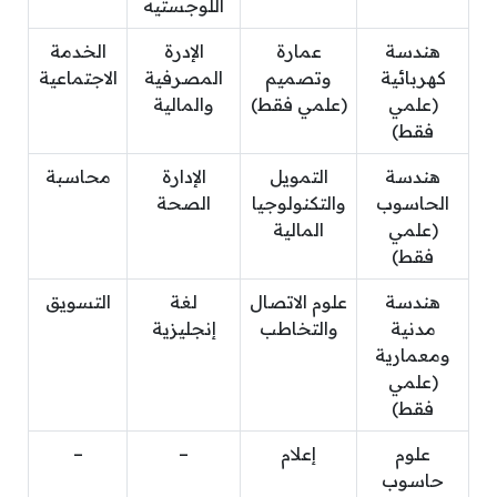
اللوجستيه
هندسة
عمارة
الإدرة
الخدمة
كهربائية
وتصميم
المصرفية
الاجتماعية
(علمي
(علمي فقط)
والمالية
فقط)
هندسة
التمويل
الإدارة
محاسبة
الحاسوب
والتكنولوجيا
الصحة
(علمي
المالية
فقط)
هندسة
علوم الاتصال
لغة
التسويق
مدنية
والتخاطب
إنجليزية
ومعمارية
(علمي
فقط)
علوم
إعلام
–
–
حاسوب