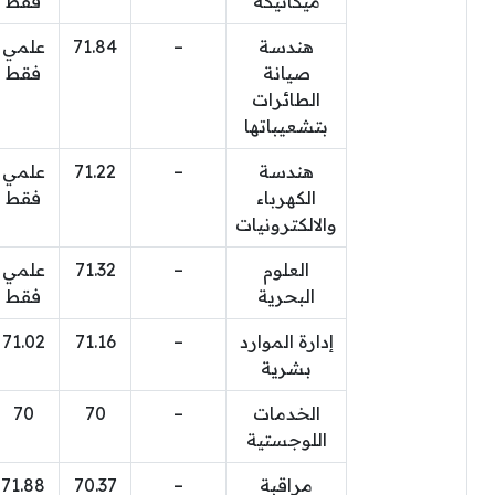
ميكانيكة
فقط
هندسة
–
71.84
علمي
صيانة
فقط
الطائرات
بتشعيباتها
هندسة
–
71.22
علمي
الكهرباء
فقط
والالكترونيات
العلوم
–
71.32
علمي
البحرية
فقط
إدارة الموارد
–
71.16
71.02
بشرية
الخدمات
–
70
70
اللوجستية
مراقبة
–
70.37
71.88