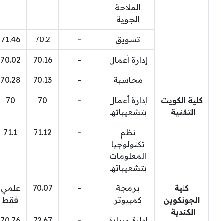
الملاحة
الجوية
تسويق
–
70.2
71.46
إدارة أعمال
–
70.16
70.02
محاسبة
–
70.13
70.28
كلية الكويت
إدارة أعمال
–
70
70
التقنية
بتشعيباتها
نظم
–
71.12
71.1
تكنولوجيا
المعلومات
بتشعيباتها
كلية
برمجة
–
70.07
علمي
الجونكوين
كمبيوتر
فقط
الكندية
إدارة وريادة
–
72.67
70.76