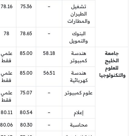
تشغيل
–
75.36
78.16
الطيران
والمطارات
البنوك
–
78.65
78
والتمويل
جامعة
هندسة
58.18
85.00
علمي
الخليج
كمبيوتر
فقط
للعلوم
هندسة
56.51
85.00
علمي
والتكنولوجيا
كهربائية
فقط
علوم كمبيوتر
–
75.07
علمي
فقط
إعلام
–
80.54
80.11
محاسبة
–
80.30
80.06