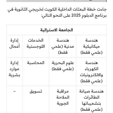
جاءت خطة البعثات الداخلية الكويت لخريجي الثانوية في
برنامج الدبلوم 2025 على النحو التالي:
الجامعة الاسترالية
هندسة
هندسة
الخدمات
إدارة
ميكانيكية
مدنية (علمي
اللوجستية
أعمال
(علمي فقط)
فقط)
هندسة
علوم البحرية
المحاسبة
إدارة
الكهرباء
(علمي فقط)
موارد
والالكترونيات
بشرية
(علمي فقط)
هندسة صيانة
مراقبة
تسويق
–
الطائرات
الملاحة
بتشعيباتها
الجوية
(علمي فقط)