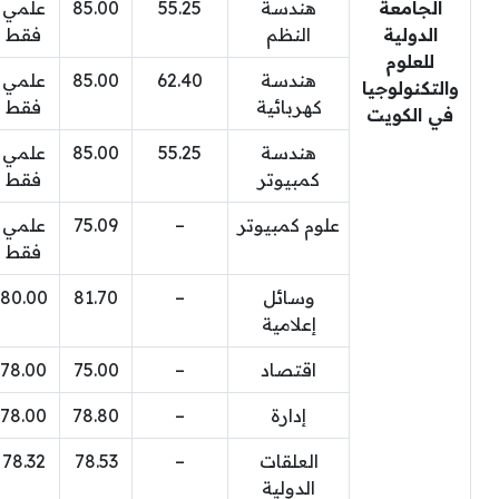
الجامعة
هندسة
55.25
85.00
علمي
الدولية
النظم
فقط
للعلوم
هندسة
62.40
85.00
علمي
والتكنولوجيا
كهربائية
فقط
في الكويت
هندسة
55.25
85.00
علمي
كمبيوتر
فقط
علوم كمبيوتر
–
75.09
علمي
فقط
وسائل
–
81.70
80.00
إعلامية
اقتصاد
–
75.00
78.00
إدارة
–
78.80
78.00
العلقات
–
78.53
78.32
الدولية