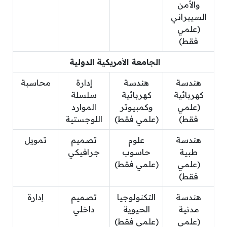
والأمن
السيبراني
(علمي
فقط)
الجامعة الأمريكية الدولية
هندسة
هندسة
إدارة
محاسبة
كهربائية
كهربائية
سلسلة
(علمي
وكمبيوتر
الموارد
فقط)
(علمي فقط)
اللوجستية
هندسة
علوم
تصميم
تمويل
طبية
حاسوب
جرافيكي
(علمي
(علمي فقط)
فقط)
هندسة
التكنولوجيا
تصميم
إدارة
مدنية
الحيوية
داخلي
(علمي
(علمي فقط)