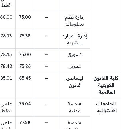
فقط
إدارة نظم
–
75.00
80.00
معلومات
إدارة الموارد
–
75.38
78.13
البشرية
تسويق
–
75.00
78.15
تمويل
–
75.26
78.42
كلية القانون
ليسانس
–
85.45
85.01
الكويتية
قانون
العالمية
الجامعات
هندسة
–
75.04
علمي
الاسترالية
مدنية
فقط
هندسة
–
77.58
علمي