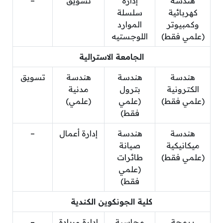
هندسة
إدارة
تسويق
–
كهربائية
سلسلة
وكمبيوتر
الموارد
(علمي فقط)
اللوجستيه
الجامعة الاسترالية
هندسة
هندسة
هندسة
تسويق
الكترونية
بترول
مدنية
(علمي فقط)
(علمي
(علمي)
فقط)
هندسة
هندسة
إدارة أعمال
–
ميكانيكية
صيانة
(علمي فقط)
طائرات
(علمي
فقط)
كلية الجونكوين الكندية
برمجة
محاسبة
إدارة وريادة
–