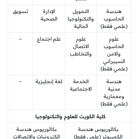
هندسة
التمويل
الإدارة
تسويق
الحاسوب
والتكنولوجيا
الصحية
(علمي فقط)
المالية
علوم
علوم
علم اجتماع
–
الحاسوب
الاتصال
والامن
والتخاطب
السيبراني
(علمي فقط)
هندسة
الخدمة
لغة إنجليزية
–
مدنية
الاجتماعية
ومعمارية
(علمي فقط)
كلية الكويت للعلوم والتكنولوجيا
بكالوريوس هندسة
بكالوريوس هندسة
الكمبيوتر (علمي فقط)
الكترونيات والاتصالات