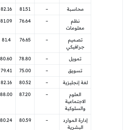
محاسبة
–
81.51
82.16
نظم
–
76.64
81.09
معلومات
تصميم
–
76.65
81.4
جرافيكي
تمويل
–
78.80
80.60
تسويق
–
75.00
79.41
لغة إنجليزية
–
80.52
82.16
العلوم
–
87.20
88.00
الاجتماعية
والسلوكية
إدارة الموارد
–
80.59
80.24
البشرية