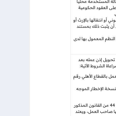
الة المستخدمة محليا
مة محليا على العقود الحكومية
.
ي أو انتقالها بالإرث أو
لى أن يثبت ذلك بمستند
النظم المعمول بها لدى
 تحويل إذن عمله بعد
عاة الشروط الآتية:
نذار المقررة بنص المادة 44 من قانون العمل بالقطاع الأهلي رقم
نسخة الإخطار الموجه
وفي حالة تعذر إثبات العامل منح صاحب العمل فترة الإنذار المقررة بنص المادة 44 من القانون المذكور
ها صاحب العمل، ويعتد