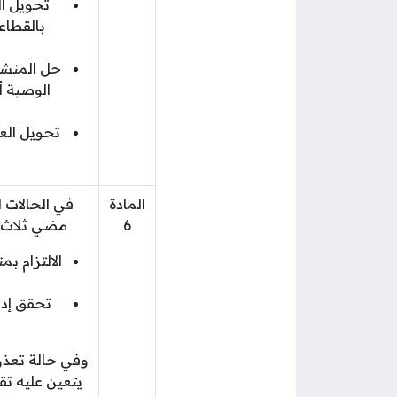
تحويل ال
حل المنشأة
الوصية أ
تحويل الع
المادة
في الحالات ا
6
مضي ثلاث س
تحقق إدا
يتعين عليه ت