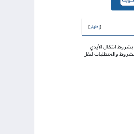
[
إظهار
]
 دولة الكويت في العام 2015م باسم القرار رقم 842 الخاص بشروط انتقال الأيدي
خر، ويتضمن هذا القرار أو القانون 13 مادة تبين الشروط والمتطلبات لنقل