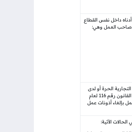
أدناه داخل نفس القطاع
ة صاحب العمل وهي:
تجارية الحرة أو لدى
المستثمرين الأجانب الذين يزاولون الأنشطة الاقتصادية المنصوص عليها في القانون رقم 116 لعام
مل بإلغاء أذونات عمل
حالات الآتية: