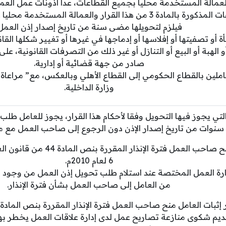
عمالة المستخدمة محليا بجميع القطاعات، عدا أذونات عمل العم
بالقطاعات المذكورة بالمادة 3 من هذا القرار والعمالة المستخد
فيلزم لتحويلها مضى سنة من تاريخ إصدار إذن العمل
 أو تصفيتها أو إفلاسها أو إدماجها في غيرها أو تغيير شكلها القانون
و الهبة أو البيع أو التنازل أو غير ذلك من التصرفات القانونية، ع
صادر من جهة قضائية أو إدارية.
املين بالقطاع الحكومي إلى القطاع الأهلي وبالعكس، مع” مراعاة 
وزارة الداخلية.
لتي يجوز فيها التحويل وفقا لأحكام هذا القرار، يجوز للعامل طلب
نوات من تاريخ إصدار الإذن دون الرجوع إلى صاحب العمل مع مرا
الالتزام بمنح صاحب العمل فترة الإ
6 لعام 2010م.
رة العمل المختصة عند استلام طلب تحويل إذن العمل من وجود 
من العامل إلى صاحب العمل بشأن فترة الإنذار.
قديم شكوى منازعة تصاريح عمل لدى إدارة علاقات العمل يخطر ب