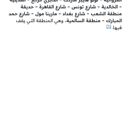
– الخالدية – شارِع تونس – شارِع القاهرة – حديقة
منطقة الشعب – شارِع بغداد – مارينا مول – شارِع حمد
المبارك – منطقة السالمية
، وهي المنطقة التي يقف
[1]
فيها.