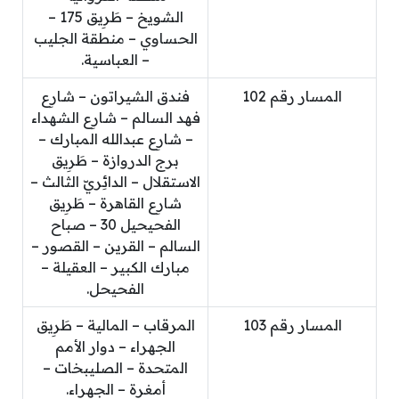
الشويخ – طَرِيق 175 –
الحساوي – منطقة الجليب
– العباسية.
المسار رقم 102
فندق الشيراتون – شارِع
فهد السالم – شارِع الشهداء
– شارِع عبدالله المبارك –
برج الدروازة – طَرِيق
الاستقلال – الدائِريّ الثالث –
شارِع القاهرة – طَرِيق
الفحيحيل 30 – صباح
السالم – القرين – القصور –
مبارك الكبير – العقيلة –
الفحيحل.
المسار رقم 103
المرقاب – المالية – طَرِيق
الجهراء – دوار الأمم
المتحدة – الصليبخات –
أمغرة – الجهراء.