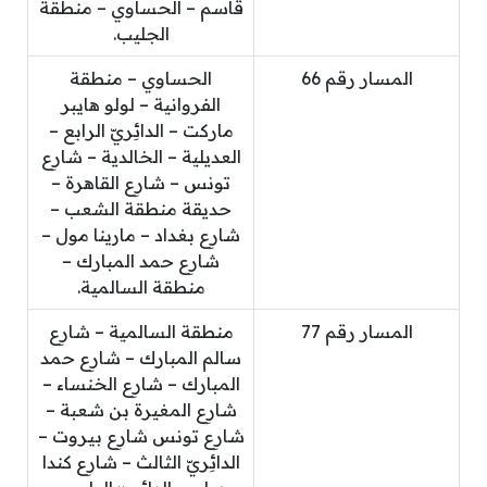
قاسم – الحساوي – منطقة
الجليب.
المسار رقم 66
الحساوي – منطقة
الفروانية – لولو هايبر
ماركت – الدائِريّ الرابع –
العديلية – الخالدية – شارِع
تونس – شارِع القاهرة –
حديقة منطقة الشعب –
شارِع بغداد – مارينا مول –
شارِع حمد المبارك –
منطقة السالمية.
المسار رقم 77
منطقة السالمية – شارِع
سالم المبارك – شارِع حمد
المبارك – شارِع الخنساء –
شارِع المغيرة بن شعبة –
شارِع تونس شارِع بيروت –
الدائِريّ الثالث – شارِع كندا