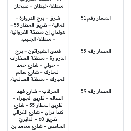
منطقة خيطان – صبحان.
المسار رقم 51
شرق – برج الدروازة –
المالية – طَرِيق المطار 55 –
هولداي إن منطقة الفروانية
– منطقة الجليب.
المسار رقم 55
فندق الشيراتون – برج
الدروازة – منطقة السفارات
– حولي – شارِع حمد
المبارك – شارِع سالم
المبارك – منطقة السالمية.
المسار رقم 59
المرقاب – شارِع فهد
السالم – طَرِيق الجهراء –
طَرِيق المطار 55 – شارِع
كندا دراي – شارِع الغزالي
طَرِيق 60 – الدائِريّ
الخامس – شارِع محمد بن