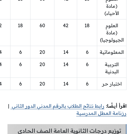
(مادة
الأحياء)
العلوم
18
42
60
18
2
(مادة
الجيولوجيا)
المعلوماتية
6
14
20
6
4
التربية
6
14
20
6
4
البدنية
اختبار حر
6
14
20
6
4
اقرأ أيضًا:
رابط نتائج الطلاب بالرقم المدني الدور الثاني
|
رزنامة العطل المدرسية
توزيع درجات الثانوية العامة الصف الحادي