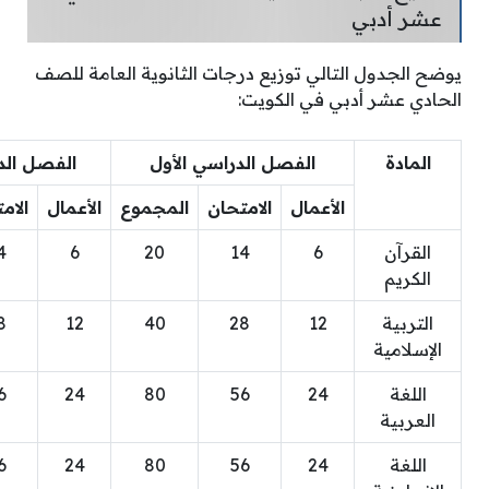
عشر أدبي
يوضح الجدول التالي توزيع درجات الثانوية العامة للصف
الحادي عشر أدبي في الكويت:
المادة
الفصل الدراسي الأول
الفصل الد
الأعمال
الامتحان
المجموع
الأعمال
الام
القرآن
6
14
20
6
4
الكريم
التربية
12
28
40
12
8
الإسلامية
اللغة
24
56
80
24
6
العربية
اللغة
24
56
80
24
6