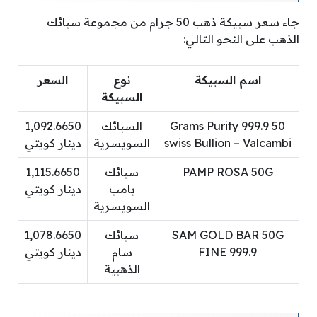
جاء سعر سبيكة ذهب 50 جرام من مجموعة سبائك
الذهب على النحو التالي:
اسم السبيكة
نوع
السعر
السبيكة
50 Grams Purity 999.9
السبائك
1,092.6650
swiss Bullion – Valcambi
السويسرية
دينار كويتي
PAMP ROSA 50G
سبائك
1,115.6650
بامب
دينار كويتي
السويسرية
SAM GOLD BAR 50G
سبائك
1,078.6650
FINE 999.9
سام
دينار كويتي
الذهبية