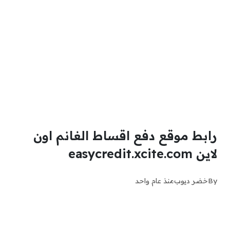
رابط موقع دفع اقساط الغانم اون
لاين easycredit.xcite.com
By
خضر ديوب
منذ عام واحد