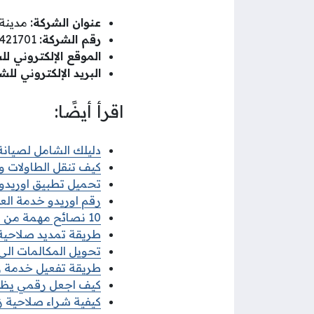
عنوان الشركة
:
مدينة ا
رقم الشركة
:
22421701.
الموقع الإلكتروني ل
البريد الإلكتروني للش
اقرأ أيضًا:
دليلك الشامل لصيان
كيف تنقل الطاولات وا
تحميل تطبيق اوريدو الكويت 2026 آخر تحديث
رقم اوريدو خدمة العملاء الكوي
10 نصائح مهمة من فني صحي محترف قبل تركيب وتصليح شفاط الحمام ومضخات المياه
طريقة تمديد صلاحية خط
تحويل المكالمات الى م
طريقة تفعيل خدمة زين 5 دينار الكوي
كيف اجعل رقمي يظهر 
كيفية شراء صلاحية زين 