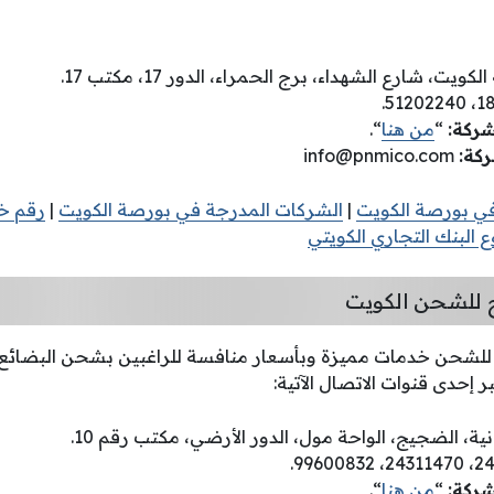
كويت، شارع الشهداء، برج الحمراء، الدور 17، مكتب 17.
لشركة
:
“
من هنا
“.
ركة
:
info@pnmico.com
في بورصة الكويت
|
الشركات المدرجة في بورصة الكويت
|
رقم خد
 البنك التجاري الكويتي
 للشحن الكويت
 للشحن خدمات مميزة وبأسعار منافسة للراغبين بشحن البضائع،
إحدى قنوات الاتصال الآتية:
ية، الضجيج، الواحة مول، الدور الأرضي، مكتب رقم 10.
شركة:
“
من هنا
“.