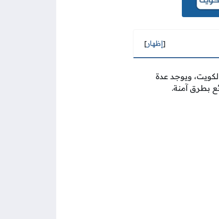
[
إظهار
]
كويت، ويوجد عدة
ع بطرق آمنة.