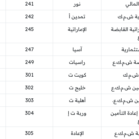
المالي
نور
241
رية ش.م.ك
تمدين أ
242
راتية القابضة
الإماراتية
245
ستثمارية
آسيا
247
ضة ش.م.ك.ع
راسيات
249
 ش.م.ك
كويت ت
301
مين ش.م.ك.ع
خليج ت
302
ين ش.م.ك.ع.
أهلية ت
303
عادة التأمين
وربة ت إ
304
تية ش.م.ك.ع
الإعادة
305