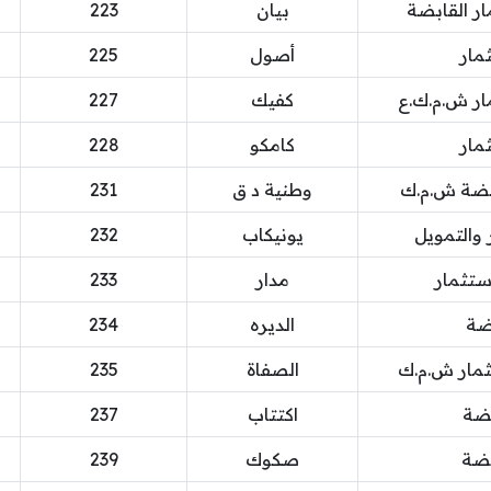
ر القابضة
بيان
223
مار
أصول
225
ار ش.م.ك.ع
كفيك
227
مار
كامكو
228
ابضة ش.م.ك
وطنية د ق
231
 والتمويل
يونيكاب
232
ستثمار
مدار
233
بضة
الديره
234
ثمار ش.م.ك
الصفاة
235
بضة
اكتتاب
237
بضة
صكوك
239