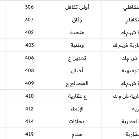
لتكافلي
أولى تكافل
306
تكافلي
وثاق
307
ة ش.م.ك
متحدة
402
قارية ش.م.ك
وطنية
403
ة ش.م.ك
تمدين ع
406
لترفيهية
أجيال
408
ة ش.م.ك
المصالح ع
409
ارية ش.م.ك
ع عقارية
410
رية
الإنماء
412
العقارية
إنجازات
414
قارية
سنام
419