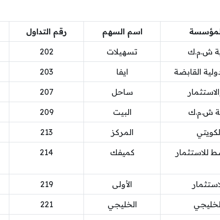
المؤسسة
اسم السهم
رقم التداول
ية ش.م.ك
تسهيلات
202
دولية القابضة
ايفا
203
لاستثمار
ساحل
207
ية ش.م.ك
البيت
209
لكويتي
المركز
213
ط للاستثمار
كميفك
214
استثمار
الأولى
219
الخليجي
الخليجي
221