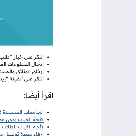
النقر على خيار “طلب 
إدخال المعلومات ال
إرفاق الوثائق والمستن
النقر على أيقونة “إر
اقرأ أيضًا:
الجامعات المعتمدة في
لائحة الغياب بدون عذر
لائحة الغياب للطلاب في
ارقام سيدة توصيل مدا