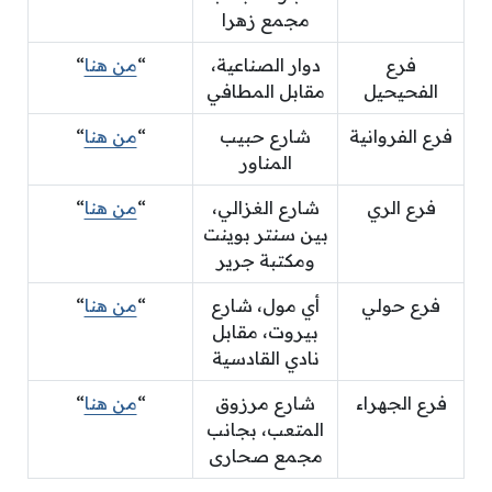
مجمع زهرا
فرع
دوار الصناعية،
“
من هنا
“
الفحيحيل
مقابل المطافي
فرع الفروانية
شارع حبيب
“
من هنا
“
المناور
فرع الري
شارع الغزالي،
“
من هنا
“
بين سنتر بوينت
ومكتبة جرير
فرع حولي
أي مول، شارع
“
من هنا
“
بيروت، مقابل
نادي القادسية
فرع الجهراء
شارع مرزوق
“
من هنا
“
المتعب، بجانب
مجمع صحارى