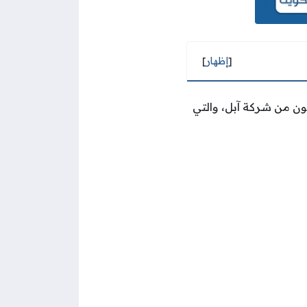
[
إظهار
]
فون من شركة آبل، والتي