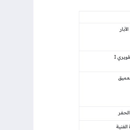
آبار
ويري I
عميق
لحفر
الفنية