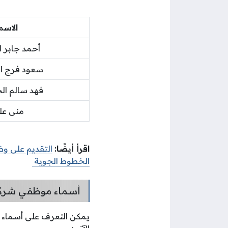
الاسم
أحمد جابر ا
سعود فرج ا
فهد سالم ال
منى عل
اقرأ أيضًا:
التقديم على وظ
الخطوط الجوية
أسماء موظفي شركة
يمكن التعرف على أسماء 