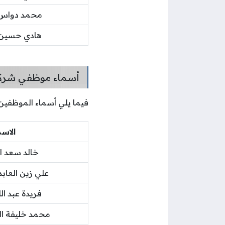
محمد دواس
هادي حسين
أسماء موظفي شركة
فيما يلي أسماء الموظفين
الاس
خالد سعد 
علي زين العابد
فريدة عبد ال
محمد خليفة الع