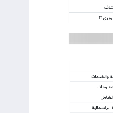
شاف
ري II
ة والخدمات
معلومات
لشامل
 الراسمالية