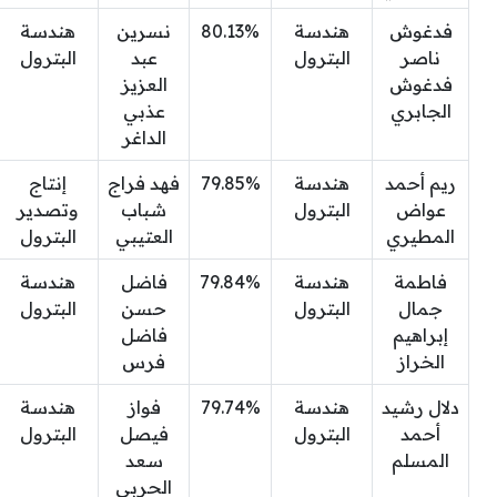
فدغوش
هندسة
80.13%
نسرين
هندسة
ناصر
البترول
عبد
البترول
فدغوش
العزيز
الجابري
عذبي
الداغر
ريم أحمد
هندسة
79.85%
فهد فراج
إنتاج
عواض
البترول
شباب
وتصدير
المطيري
العتيبي
البترول
فاطمة
هندسة
79.84%
فاضل
هندسة
جمال
البترول
حسن
البترول
إبراهيم
فاضل
الخراز
فرس
دلال رشيد
هندسة
79.74%
فواز
هندسة
أحمد
البترول
فيصل
البترول
المسلم
سعد
الحربي