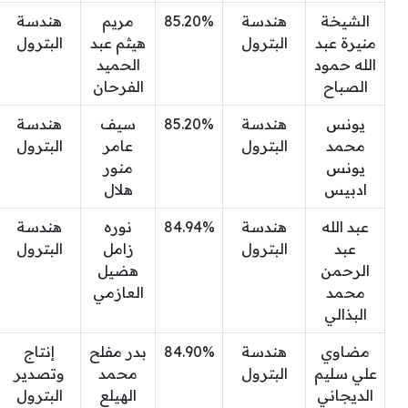
الشيخة
هندسة
85.20%
مريم
هندسة
منيرة عبد
البترول
هيثم عبد
البترول
الله حمود
الحميد
الصباح
الفرحان
يونس
هندسة
85.20%
سيف
هندسة
محمد
البترول
عامر
البترول
يونس
منور
ادبيس
هلال
عبد الله
هندسة
84.94%
نوره
هندسة
عبد
البترول
زامل
البترول
الرحمن
هضيل
محمد
العازمي
البذالي
مضاوي
هندسة
84.90%
بدر مفلح
إنتاج
علي سليم
البترول
محمد
وتصدير
الديجاني
الهيلع
البترول