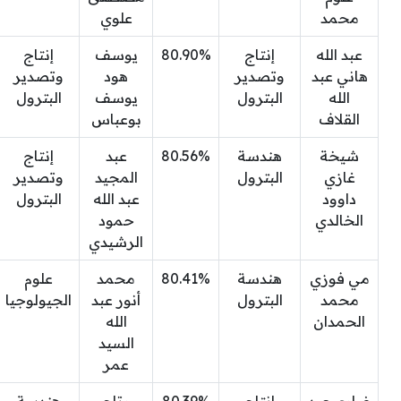
محمد
علوي
عبد الله
إنتاج
80.90%
يوسف
إنتاج
هاني عبد
وتصدير
هود
وتصدير
الله
البترول
يوسف
البترول
القلاف
بوعباس
شيخة
هندسة
80.56%
عبد
إنتاج
غازي
البترول
المجيد
وتصدير
داوود
عبد الله
البترول
الخالدي
حمود
الرشيدي
مي فوزي
هندسة
80.41%
محمد
علوم
محمد
البترول
أنور عبد
الجيولوجيا
الحمدان
الله
السيد
عمر