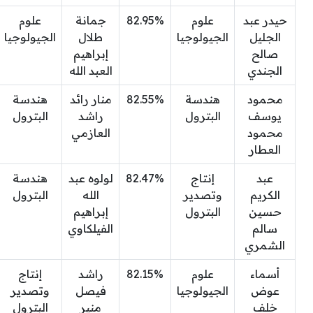
حيدر عبد
علوم
82.95%
جمانة
علوم
الجليل
الجيولوجيا
طلال
الجيولوجيا
صالح
إبراهيم
الجندي
العبد الله
محمود
هندسة
82.55%
منار رائد
هندسة
يوسف
البترول
راشد
البترول
محمود
العازمي
العطار
عبد
إنتاج
82.47%
لولوه عبد
هندسة
الكريم
وتصدير
الله
البترول
حسين
البترول
إبراهيم
سالم
الفيلكاوي
الشمري
أسماء
علوم
82.15%
راشد
إنتاج
عوض
الجيولوجيا
فيصل
وتصدير
خلف
منير
البترول