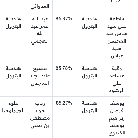
العدواني
فاطمة
هندسة
86.82%
عبد الله
هندسة
علي سيد
البترول
عمر عبد
البترول
عباس عبد
الله
المحسن
العجمي
سيد
عباس
رقية
هندسة
85.78%
مصبح
هندسة
مساعد
البترول
عايد بجاد
البترول
علي
الماجدي
الرشود
يوسف
هندسة
85.27%
رباب
علوم
فيصل
البترول
جواد
الجيولوجيا
إبراهيم
مصطفى
يوسف
بن نحني
الكندري