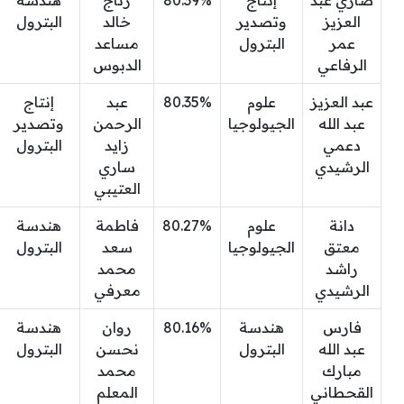
ضاري عبد
إنتاج
80.39%
رتاج
هندسة
العزيز
وتصدير
خالد
البترول
عمر
البترول
مساعد
الرفاعي
الدبوس
عبد العزيز
علوم
80.35%
عبد
إنتاج
عبد الله
الجيولوجيا
الرحمن
وتصدير
دعمي
زايد
البترول
الرشيدي
ساري
العتيبي
دانة
علوم
80.27%
فاطمة
هندسة
معتق
الجيولوجيا
سعد
البترول
راشد
محمد
الرشيدي
معرفي
فارس
هندسة
80.16%
روان
هندسة
عبد الله
البترول
نحسن
البترول
مبارك
محمد
القحطاني
المعلم