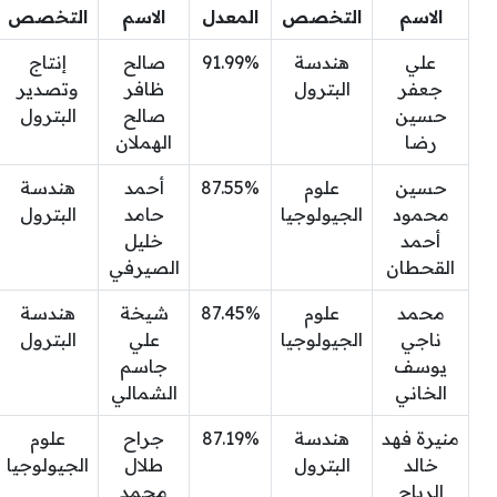
الاسم
التخصص
المعدل
الاسم
التخصص
علي
هندسة
91.99%
صالح
إنتاج
جعفر
البترول
ظافر
وتصدير
حسين
صالح
البترول
رضا
الهملان
حسين
علوم
87.55%
أحمد
هندسة
محمود
الجيولوجيا
حامد
البترول
أحمد
خليل
القحطان
الصيرفي
محمد
علوم
87.45%
شيخة
هندسة
ناجي
الجيولوجيا
علي
البترول
يوسف
جاسم
الخاني
الشمالي
منيرة فهد
هندسة
87.19%
جراح
علوم
خالد
البترول
طلال
الجيولوجيا
الرباح
محمد