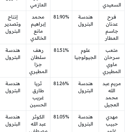
السعيدي
العازمي
فرح
هندسة
81.90%
محمد
إنتاج
عدنان
البترول
إبراهيم
وتصدير
جاسم
مانع
البترول
العطار
الخالدي
متعب
علوم
81.51%
رهف
هندسة
سرحان
الجيولوجيا
سلطان
البترول
ماوي
جزا
المطيري
المطيري
مريم عبد
هندسة
81.26%
ثريا
هندسة
الله
البترول
طارق
البترول
محمد
غريب
العجيل
الحسين
مهدي
هندسة
81.05%
الكوثر
هندسة
حبيب
البترول
عبد الله
البترول
غلوم
مصطفى