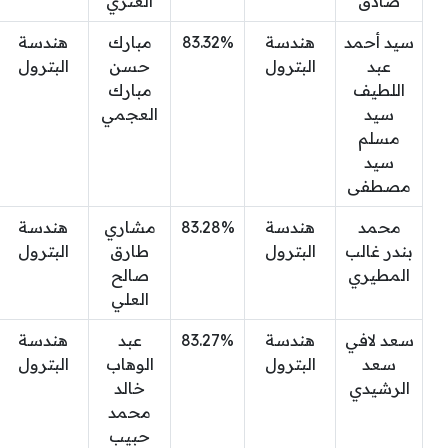
صادق
العنزي
سيد أحمد
هندسة
83.32%
مبارك
هندسة
عبد
البترول
حسن
البترول
اللطيف
مبارك
سيد
العجمي
مسلم
سيد
مصطفى
محمد
هندسة
83.28%
مشاري
هندسة
بندر غالب
البترول
طارق
البترول
المطيري
صالح
العلي
سعد لافي
هندسة
83.27%
عبد
هندسة
سعد
البترول
الوهاب
البترول
الرشيدي
خالد
محمد
حبيب