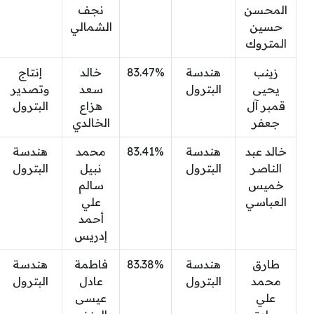
المحسن
نجف
حسين
الشمالي
المتروك
زينب
هندسة
83.47%
خالد
إنتاج
يحيى
البترول
سعد
وتصدير
قمبر آل
هزاع
البترول
جعفر
الخالدي
خالد عبد
هندسة
83.41%
محمد
هندسة
الناصر
البترول
نبيل
البترول
خميس
سالم
العباسي
علي
أحمد
إدريس
طارق
هندسة
83.38%
فاطمة
هندسة
محمد
البترول
عادل
البترول
علي
عيسى