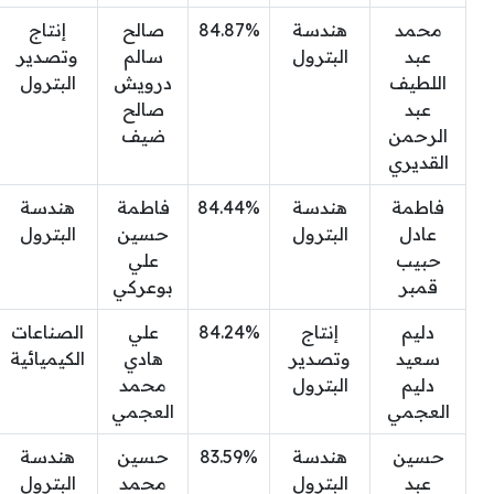
محمد
هندسة
84.87%
صالح
إنتاج
عبد
البترول
سالم
وتصدير
اللطيف
درويش
البترول
عبد
صالح
الرحمن
ضيف
القديري
فاطمة
هندسة
84.44%
فاطمة
هندسة
عادل
البترول
حسين
البترول
حبيب
علي
قمبر
بوعركي
دليم
إنتاج
84.24%
علي
الصناعات
سعيد
وتصدير
هادي
الكيميائية
دليم
البترول
محمد
العجمي
العجمي
حسين
هندسة
83.59%
حسين
هندسة
عبد
البترول
محمد
البترول