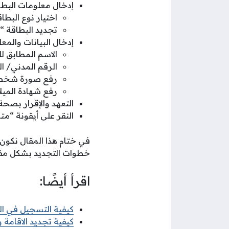
إدخال معلومات البطاق
اختيار نوع البطا
تجديد البطاقة “
إدخال البيانات والمع
الاسم المطابق لل
الرقم المدني/ ال
رفع صورة شخص
رفع شهادة الميلا
التعهد والإقرار بصحة
النقر على أيقونة “متا
في ختام هذا المقال نكون
خطوات التجديد بشكل م
اقرأ أيضًا:
كيفية التسجيل في البعث
كيفية تجديد الاقامة وزا