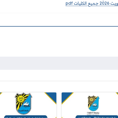
يات pdf