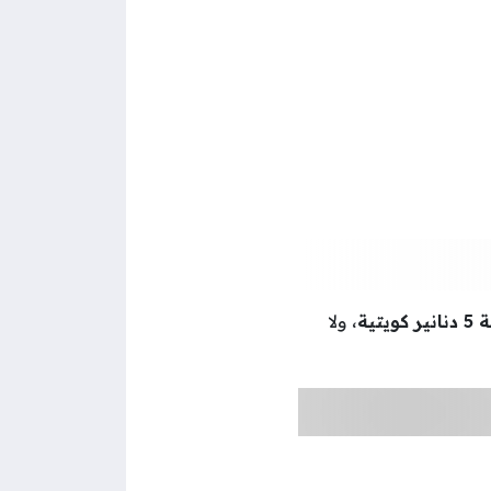
كويتية
، ولا