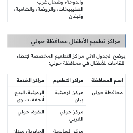
والدوحة، وشمال غرب
الصليبيخات، والروضة، والشامية،
وكيفان
مراكز تطعيم الأطفال محافظة حولي
يوضح الجدول الآتي مراكز التطعيم المخصصة لإعطاء
اللقاحات للأطفال في محافظة حولي:
اسم المحافظة
مراكز التطعيم
مراكز الخدمة
محافظة حولي
مركز الرميثية
الرميثية، البدع،
بيان
أنجفة، سلوى
مركز حولي
النقرة، حولي
الغربي
مركز السالمية
الجابرية، ميدان