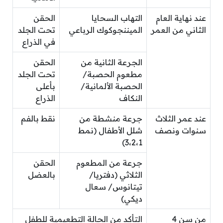
عند نهاية العام
التهاب السحايا
الحقن
الثاني من العمر
الميننجوكوك الرباعي
تحت الجلد
في الذراع
الجرعة الثانية من
الحقن
مطعوم الحصبة/
تحت الجلد
الحصبة الألمانية/
بأعلى
النكاف
الذراع
عند عمر الثلاث
جرعة منشطة من
نقط بالفم
سنوات ونصف
شلل الأطفال (نمط
3،2،1)
جرعة من المطعوم
الحقن
الثلاثي (دفتريا/
بالعضل
تيتانوس/ سعال
ديكي)
من سن 4
التأكد من الحالة التطعيمية للطفل