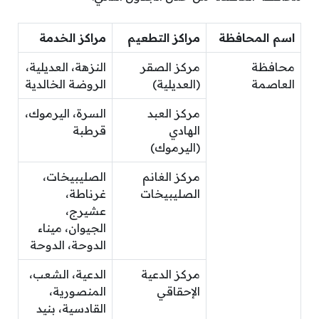
اسم المحافظة
مراكز التطعيم
مراكز الخدمة
محافظة
مركز الصقر
النزهة، العديلية،
العاصمة
(العديلية)
الروضة الخالدية
مركز العبد
السرة، اليرموك،
الهادي
قرطبة
(اليرموك)
مركز الغانم
الصليبيخات،
الصليبيخات
غرناطة،
عشيرج،
الجيوان، ميناء
الدوحة، الدوحة
مركز الدعية
الدعية، الشعب،
الإحقاقي
المنصورية،
القادسية، بنيد