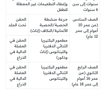
سنوات إلى سن
وإعطاء التطعيمات غير المعطاة
6 سنوات
للطفل
الصف السادس
جرعة منشطة
الحقن
(من عمر 10
الحصبة/الحصبة
تحت الجلد
أعوام إلى عمر
الألمانية/النكاف (إناث)
12 عام)
مطعوم البكتيريا
الحقن في
الثنائي الدفتريا
العضلة
والتيتانوس (إناث
الدالية في
وذكور)
الذراع
الصف الرابع
مطعوم البكتيريا
الحقن في
الثانوي (من
الثنائي الدفتريا
العضلة
عمر 16 أعوام
والتيتانوس
الدالية في
إلى عمر 18 عام)
الذراع