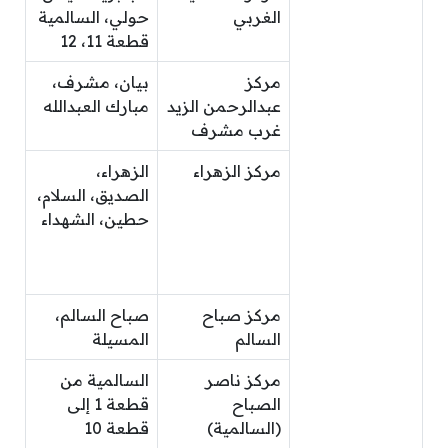
الغربي
حولي، السالمية
قطعة 11، 12
مركز
بيان، مشرف،
عبدالرحمن الزيد
مبارك العبدالله
غرب مشرف
مركز الزهراء
الزهراء،
الصديق، السلام،
حطين، الشهداء
مركز صباح
صباح السالم،
السالم
المسيلة
مركز ناصر
السالمية من
الصباح
قطعة 1 إلى
(السالمية)
قطعة 10