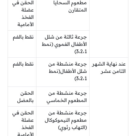
مطعوم السحايا
الحقن في
المتقارن
عضلة
الفخذ
الأمامية
جرعة ثالثة من شلل
نقط بالفم
الأطفال الفموي (نمط
3،2،1)
عند نهاية الشهر
جرعة منشطة من
نقط بالفم
الثامن عشر
شلل الأطفال(نمط
3،2،1)
جرعة منشطة من
الحقن
المطعوم الخماسي
بالعضل
جرعة منشطة من
الحقن في
مطعوم النيموكوكال
عضلة
(التهاب رئوي)
الفخذ
الأمامية