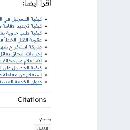
اقرأ أيضًا:
كيفية التسجيل في البعث
كيفية تجديد الاقامة وزا
كيفية طلب حاوية نفايات
عقوبة القتل الخطأ في 
طريقة استخراج شهادة ل
إجراءات التحاق بعائل ا
الاستعلام عن مخالفات ا
كيفية الحصول على إذن 
استعلام عن معاملة ديو
ديوان الخدمة المدنية 
Citations
وسوم:
الكفيل