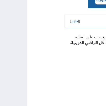
[
إظهار
]
توجب على المقيم
خل الأراضي الكويتية،