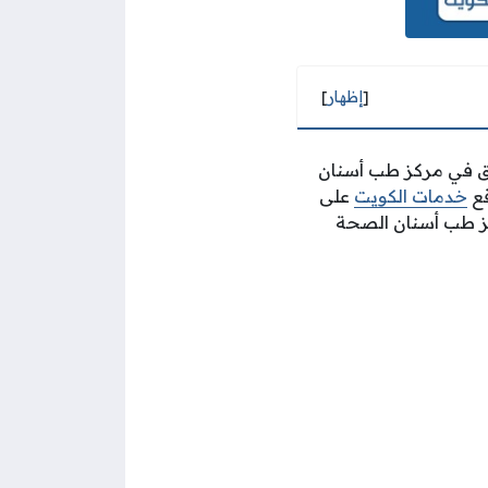
[
إظهار
]
بق في مركز طب أسنان
قع
خدمات الكويت
على
كز طب أسنان الصحة