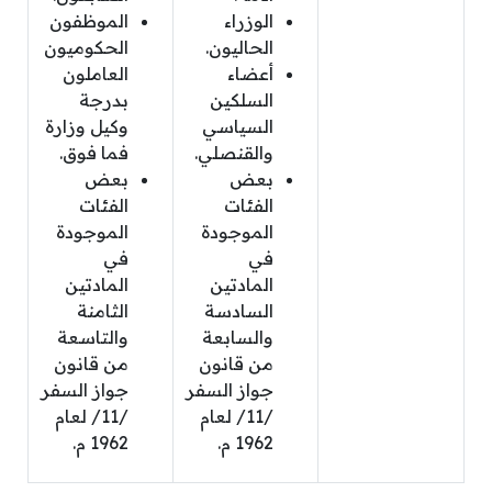
الوزراء
الموظفون
الحاليون.
الحكوميون
أعضاء
العاملون
السلكين
بدرجة
السياسي
وكيل وزارة
والقنصلي.
فما فوق.
بعض
بعض
الفئات
الفئات
الموجودة
الموجودة
في
في
المادتين
المادتين
السادسة
الثامنة
والسابعة
والتاسعة
من قانون
من قانون
جواز السفر
جواز السفر
/11/ لعام
/11/ لعام
1962 م.
1962 م.