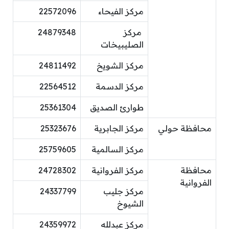
مركز الفيحاء
22572096
مركز
24879348
الصليبيخات
مركز الشويخ
24811492
مركز الدسمة
22564512
طوارئ الصديق
25361304
محافظة حولي
مركز الجابرية
25323676
مركز السالمية
25759605
محافظة
مركز الفروانية
24728302
الفروانية
مركز جليب
24337799
الشيوخ
مركز عبدلله
24359972