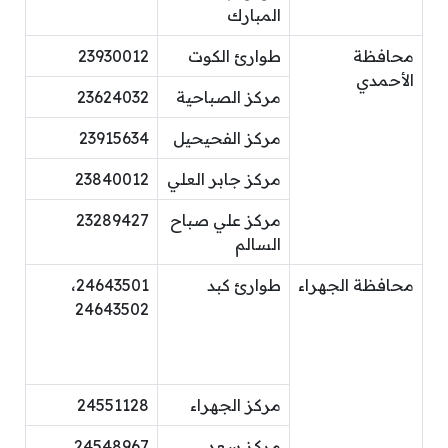
المبارك
محافظة
طوارئ الكوت
23930012
الأحمدي
مركز الصباحية
23624032
مركز الفحيحيل
23915634
مركز جابر العلي
23840012
مركز علي صباح
23289427
السالم
محافظة الجهراء
طوارئ كبد
24643501،
24643502
مركز الجهراء
24551128
مركز سعد
24548967