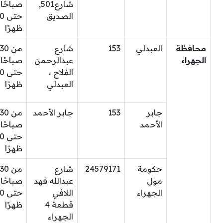
شارع501,
صباحًا
الصديق
حتى
ظهرًا
محافظة
العبدلي
153
شارع
من 30
الجهراء
عبدالرحمن
صباحًا
الفلاح ،
حتى
العبدلي
ظهرًا
جابر
153
جابر الأحمد
من 30
الأحمد
صباحًا
حتى
ظهرًا
حكومة
24579171
شارع
من 30
مول
عبدالله فهد
صباحًا
الجهراء
اللافي
حتى
قطعة 4
ظهرًا
الجهراء