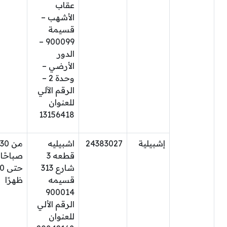
عقاب
الأشهب –
قسيمة
900099 –
الدور
الأرضي –
وحدة 2 –
الرقم الآلي
للعنوان
13156418
إشبيلية
24383027
اشبيليه
من 30
قطعه 3
صباحًا
شارع 313
حتى
قسيمه
ظهرًا
900014
الرقم الألي
للعنوان