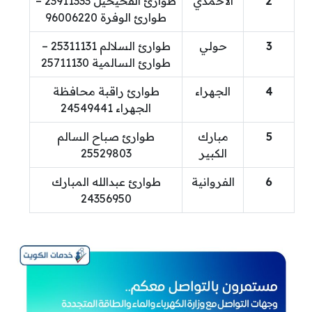
2
الأحمدي
طوارئ الفحيحيل 23911333 –
طوارئ الوفرة 96006220
3
حولي
طوارئ السلالم 25311131 –
طوارئ السالمية 25711130
4
الجهراء
طوارئ راقبة محافظة
الجهراء 24549441
5
مبارك
طوارئ صباح السالم
الكبير
25529803
6
الفروانية
طوارئ عبدالله المبارك
24356950