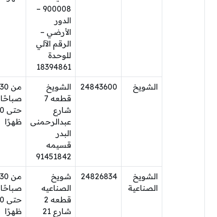
900008 –
الدور
الأرضي –
الرقم الآلي
للوحدة
18394861
الشويخ
24843600
الشويخ
من 30
قطعه 7
صباحًا
شارع
حتى
عبدالرحمنى
ظهرًا
البدر
قسيمه
91451842
الشويخ
24826834
شويخ
من 30
الصناعية
الصناعيه
صباحًا
قطعه 2
حتى
شارع 21
ظهرًا