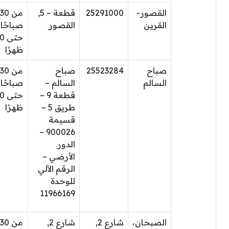
القصور-
25291000
قطعة – 5,
من 30
القرين
القصور
صباحًا
حتى
ظهرًا
صباح
25523284
صباح
من 30
السالم
السالم –
صباحًا
قطعة 9 –
حتى
طريق 5 –
ظهرًا
قسيمة
900026 –
الدور
الأرضي –
الرقم الآلي
للوحدة
11966169
الصبحان،
شارع 2,
شارع 2,
من 30