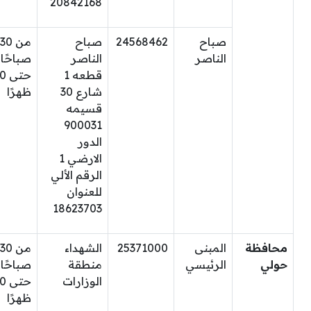
20842168
صباح
24568462
صباح
من 30
الناصر
الناصر
صباحًا
قطعه 1
حتى
شارع 30
ظهرًا
قسيمه
900031
الدور
الارضي 1
الرقم الألي
للعنوان
18623703
محافظة
المبنى
25371000
الشهداء
من 30
حولي
الرئيسي
منطقة
صباحًا
الوزارات
حتى
ظهرًا