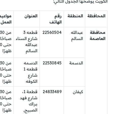
الكويت يوضحها الجدول التالي:
المحافظة
المنطقة
رقم
العنوان
مواعيد
الهاتف
العمل
محافظة
عبدالله
22560504
قطعه 3
من 30
العاصمة
السالم
شارع السناء
صباحًا
عبدالله
حتى
السالم
ظهرًا
الدسمة
22530845
الدسمه
من 30
قطعه 1
صباحًا
شارع
حتى
الكوفه
ظهرًا
كيفان
24833489
قطعة 1،
من 30
شارع فهد
صباحًا
براك
حتى
الصبيح,
ظهرًا