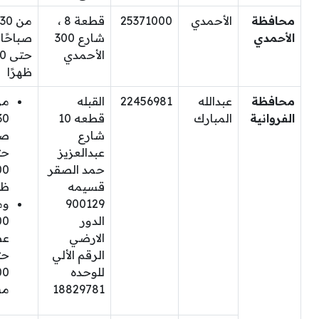
محافظة
الأحمدي
25371000
قطعة 8 ،
من 30
الأحمدي
شارع 300
صباحًا
الأحمدي
حتى
ظهرًا
محافظة
عبدالله
22456981
القبله
من
الفروانية
المبارك
قطعه 10
30
شارع
صب
عبدالعزيز
حت
حمد الصقر
00
قسيمه
ظه
900129
وم
الدور
00
الارضي
عص
الرقم الألي
حت
للوحده
00
18829781
مس