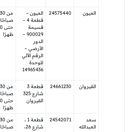
العيون
24575440
العيون –
من 30
قطعة 4 –
صباحًا
قسيمة
حتى
900029 –
ظهرًا
الدور
الأرضي –
الرقم الآلي
للوحدة
14965436
القيروان
24661230
قطعة 3
من 30
شارع 325
صباحًا
القيروان
حتى
ظهرًا
سعد
24542071
قطعة 1 ،
من 30
العبدالله
شارع 26،
صباحًا