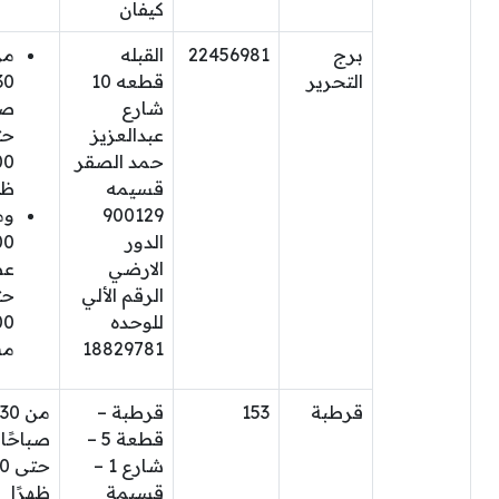
كيفان
برج
22456981
القبله
من
التحرير
قطعه 10
30
شارع
صب
عبدالعزيز
حت
حمد الصقر
00
قسيمه
ظه
900129
وم
الدور
00
الارضي
عص
الرقم الألي
حت
للوحده
00
18829781
مس
قرطبة
153
قرطبة –
من 30
قطعة 5 –
صباحًا
شارع 1 –
حتى
قسيمة
ظهرًا