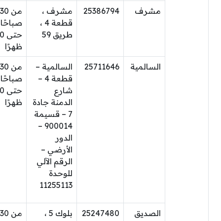
مشرف
25386794
مشرف ،
من 30
قطعة 4 ،
صباحًا
طريق 59
حتى
ظهرًا
السالمية
25711646
السالمية –
من 30
قطعة 4 –
صباحًا
شارع
حتى
الدمنة جادة
ظهرًا
7 – قسيمة
900014 –
الدور
الأرضي –
الرقم الآلي
للوحدة
11255113
الصديق
25247480
بلوك 5 ،
من 30