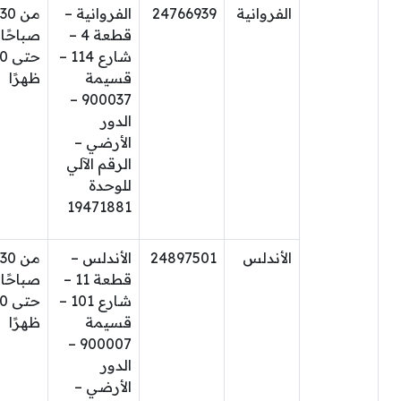
الفروانية
24766939
الفروانية –
من 30
قطعة 4 –
صباحًا
شارع 114 –
حتى
قسيمة
ظهرًا
900037 –
الدور
الأرضي –
الرقم الآلي
للوحدة
19471881
الأندلس
24897501
الأندلس –
من 30
قطعة 11 –
صباحًا
شارع 101 –
حتى
قسيمة
ظهرًا
900007 –
الدور
الأرضي –