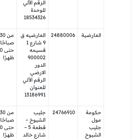
الرقم الآلي
للوحدة
18534326
العارضية
24880006
العارضيه ق
من 30
9 شارع 1
صباحًا
قسيمه
حتى
900002
ظهرًا
الدور
الارضي
الرقم الألي
للعنوان
13186991
حكومة
24766910
جليب
من 30
مول
الشيوخ –
صباحًا
جليب
قطعة 5 –
حتى
الشيوخ
شارع خالد
ظهرًا