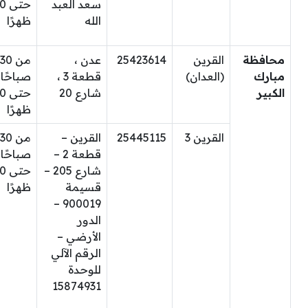
سعد العبد
حتى
الله
ظهرًا
محافظة
القرين
25423614
عدن ،
من 30
مبارك
(العدان)
قطعة 3 ،
صباحًا
الكبير
شارع 20
حتى
ظهرًا
القرين 3
25445115
القرين –
من 30
قطعة 2 –
صباحًا
شارع 205 –
حتى
قسيمة
ظهرًا
900019 –
الدور
الأرضي –
الرقم الآلي
للوحدة
15874931