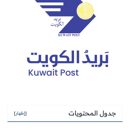
جدول المحتويات
[
إظهار
]